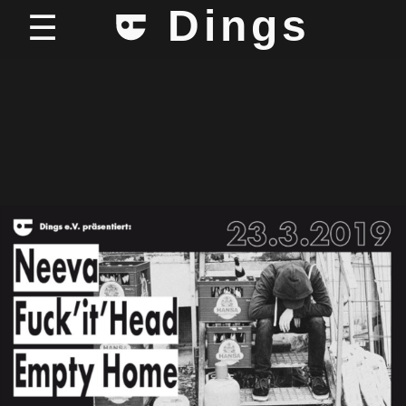
Dings
☰