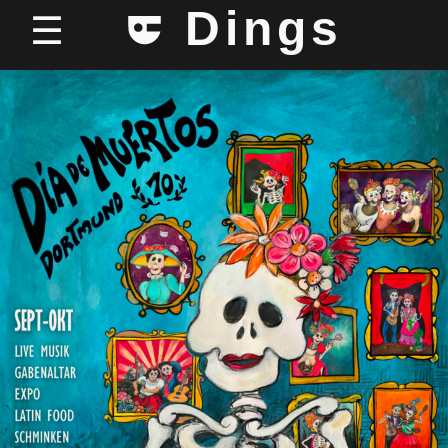
Dings
☰