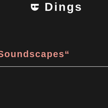
Dings
 „Soundscapes“